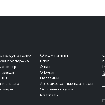
 покупателю
О компании
С
ская поддержка
Блог
г
ые центры
О нас
i
лизация
О Dyson
ация
Магазины
 и оплата
Авторизованные партнеры
возврат
Оптовые покупки
я
Контакты
П