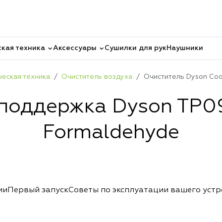
кая техника
Аксессуары
Сушилки для рук
Наушники
ческая техника
Очиститель воздуха
Очиститель Dyson Coo
поддержка Dyson TP09 
Formaldehyde
ии
Первый запуск
Советы по эксплуатации вашего уст