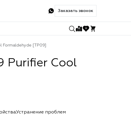
Заказать звонок
0
0
l Formaldehyde [TP09]
Purifier Cool
ройства
Устранение проблем