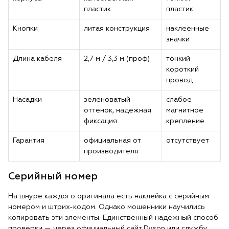
пластик
пластик
Кнопки
литая конструкция
наклеенные
значки
Длина кабеля
2,7 м / 3,3 м (проф)
тонкий
короткий
провод
Насадки
зеленоватый
слабое
оттенок, надежная
магнитное
фиксация
крепление
Гарантия
официальная от
отсутствует
производителя
Серийный номер
На шнуре каждого оригинала есть наклейка с серийным
номером и штрих-кодом. Однако мошенники научились
копировать эти элементы. Единственный надежный способ
проверки — через официальный сайт Dyson или службу