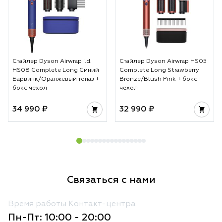
Стайлер Dyson Airwrap i.d.
Стайлер Dyson Airwrap HS05
HS08 Complete Long Синий
Complete Long Strawberry
Барвинк/Оранжевый топаз +
Bronze/Blush Pink + бокс
бокс чехол
чехол
34 990 ₽
32 990 ₽
Связаться с нами
Время работы Контакт-центра
Пн-Пт: 10:00 - 20:00