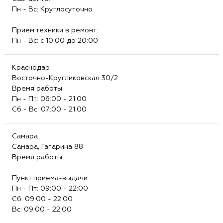
Пн - Вс: Круглосуточно
Прием техники в ремонт:
Пн - Вс: с 10:00 до 20:00
Краснодар
Восточно-Кругликовская 30/2
Время работы:
Пн - Пт: 06:00 - 21:00
Сб - Вс: 07:00 - 21:00
Самара
Самара, Гагарина 88
Время работы:
Пункт приема-выдачи:
Пн - Пт: 09:00 - 22:00
Сб: 09:00 - 22:00
Вс: 09:00 - 22:00