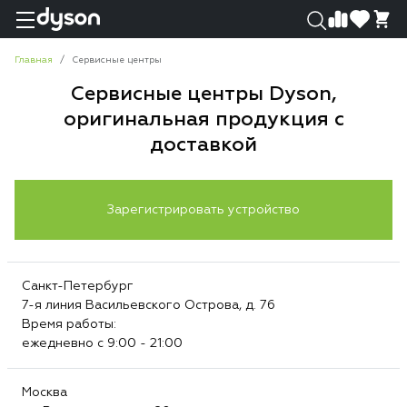
0
0
Главная
Сервисные центры
Сервисные центры Dyson,
оригинальная продукция с
доставкой
Зарегистрировать устройство
Санкт-Петербург
7-я линия Васильевского Острова, д. 76
Время работы:
ежедневно с 9:00 - 21:00
Москва