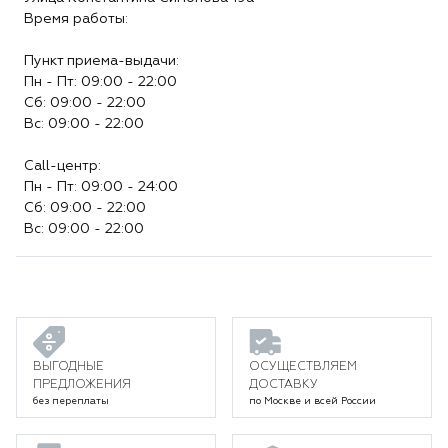
Время работы:
Пункт приема-выдачи:
Пн - Пт: 09:00 - 22:00
Сб: 09:00 - 22:00
Вс: 09:00 - 22:00
Call-центр:
Пн - Пт: 09:00 - 24:00
Сб: 09:00 - 22:00
Вс: 09:00 - 22:00
ВЫГОДНЫЕ
ОСУЩЕСТВЛЯЕМ
ПРЕДЛОЖЕНИЯ
ДОСТАВКУ
без переплаты
по Москве и всей России