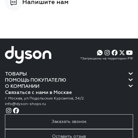
Напишите нам
*Запрещены на территории РФ
ТОВАРЫ
ПОМОЩЬ ПОКУПАТЕЛЮ
О КОМПАНИИ
Связаться с нами в Москве
г. Москва, ул Подольских Курсантов, 34/2
info@dyson-shops.ru
Заказать звонок
Оставить отзыв