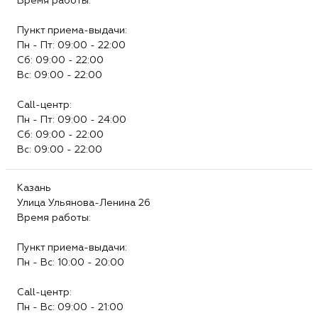
Время работы:
Пункт приема-выдачи:
Пн - Пт: 09:00 - 22:00
Сб: 09:00 - 22:00
Вс: 09:00 - 22:00
Call-центр:
Пн - Пт: 09:00 - 24:00
Сб: 09:00 - 22:00
Вс: 09:00 - 22:00
Казань
Улица Ульянова-Ленина 26
Время работы:
Пункт приема-выдачи:
Пн - Вс: 10:00 - 20:00
Call-центр:
Пн - Вс: 09:00 - 21:00