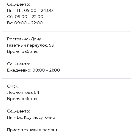
Call-центр:
Пн - Пт: 09:00 - 24:00
Сб: 09:00 - 22:00
Вс: 09:00 - 22:00
Ростов-на-Дону
Газетный переулок, 99
Время работы:
Call-центр:
Ежедневно: 08:00 - 21:00
Омск
Лермонтова 64
Время работы:
Call-центр:
Пн - Вс: Круглосуточно
Прием техники в ремонт: