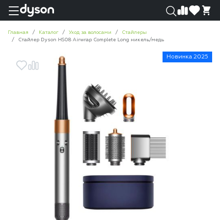
0
0
Главная
Каталог
Уход за волосами
Стайлеры
Стайлер Dyson HS08 Airwrap Complete Long никель/медь
Новинка 2025