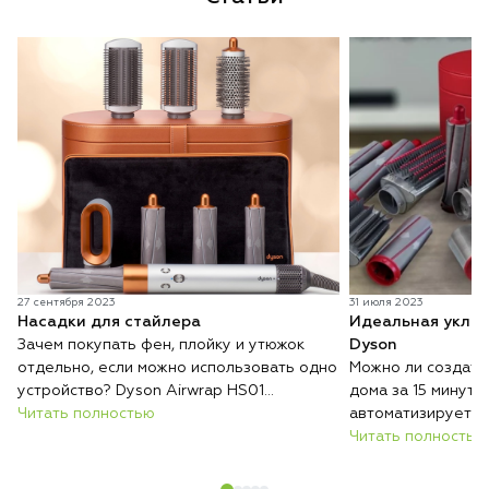
27 сентября 2023
31 июля 2023
Насадки для стайлера
Идеальная уклад
Зачем покупать фен, плойку и утюжок
Dyson
отдельно, если можно использовать одно
Можно ли создать
устройство? Dyson Airwrap HS01
дома за 15 минут?
Complete объединяет сушку, завивку,
Читать полностью
автоматизирует п
выпрямление и создание объёма в одном
благодаря эффект
Читать полностью
стайлере с интеллектуальным контролем
притягивает воло
температуры. Разнообразие насадок
ручного накручив