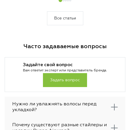
превращает домашнюю укладку в
последовательнос
салонную процедуру, а эффект Коанда
насадок под тип 
автоматически притягивает волосы к
домашнюю укладк
Все статьи
поверхности насадки без ручного
процедуру. Стили
накручивания.
следовать чётком
стабильного резул
Часто задаваемые вопросы
Задайте свой вопрос
Вам ответит эксперт или представитель бренда.
Задать вопрос
Нужно ли увлажнять волосы перед
укладкой?
Почему существуют разные стайлеры и