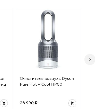
son
Очиститель воздуха Dyson
Персонал
гид
Pure Hot + Cool HP00
воздуха D
BP01
28 990 ₽
23 990 ₽