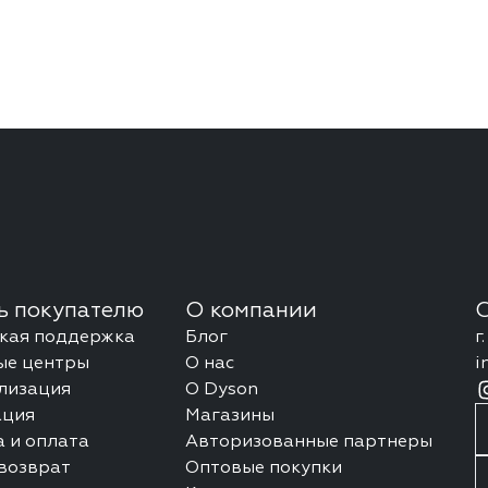
 покупателю
О компании
С
ская поддержка
Блог
г
ые центры
О нас
i
лизация
О Dyson
ация
Магазины
 и оплата
Авторизованные партнеры
возврат
Оптовые покупки