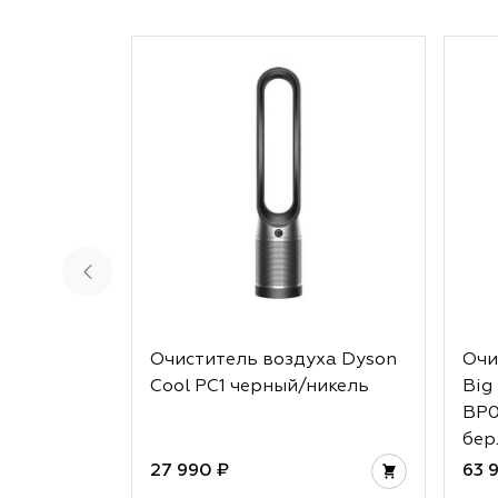
Очиститель воздуха Dyson
Очи
Cool PC1 черный/никель
Big
BP0
бер
27 990 ₽
63 