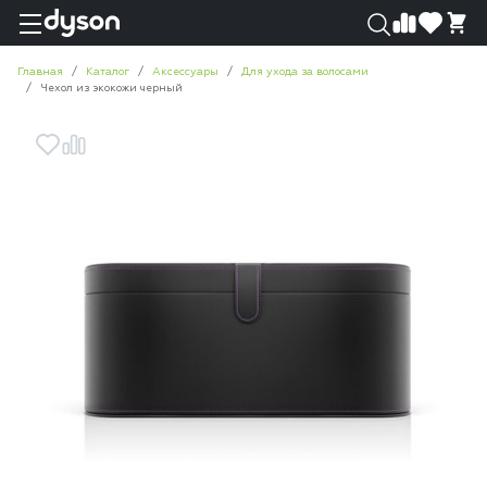
0
0
Главная
Каталог
Аксессуары
Для ухода за волосами
Чехол из экокожи черный