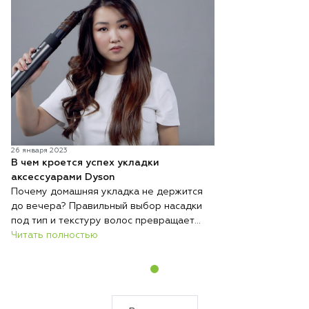
26 января 2023
В чем кроется успех укладки
аксессуарами Dyson
Почему домашняя укладка не держится
до вечера? Правильный выбор насадки
под тип и текстуру волос превращает
обычную сушку в профессиональную
Читать полностью
укладку. Dyson разработал
специализированные аксессуары для
фена Supersonic и стайлера Airwrap,
которые адаптируются под любую
задачу: от создания объёма у корней до