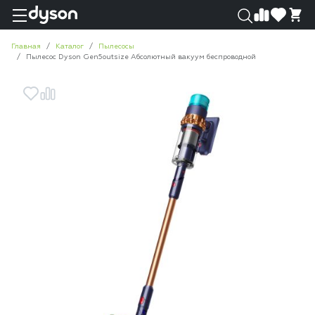
0
0
Главная
Каталог
Пылесосы
Пылесос Dyson Gen5outsize Абсолютный вакуум беспроводной