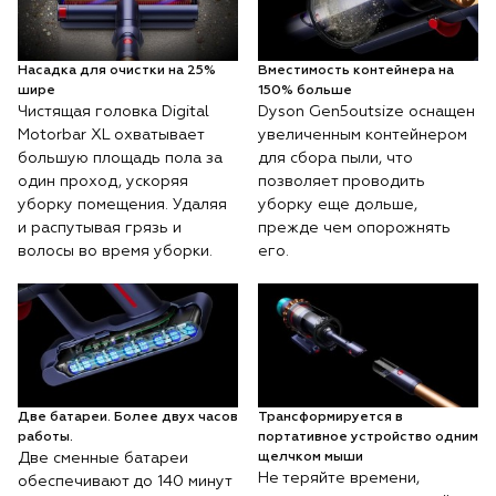
Насадка для очистки на 25%
Вместимость контейнера на
шире
150% больше
Чистящая головка Digital
Dyson Gen5outsize оснащен
Motorbar XL охватывает
увеличенным контейнером
большую площадь пола за
для сбора пыли, что
один проход, ускоряя
позволяет проводить
уборку помещения. Удаляя
уборку еще дольше,
и распутывая грязь и
прежде чем опорожнять
волосы во время уборки.
его.
Две батареи. Более двух часов
Трансформируется в
работы.
портативное устройство одним
Две сменные батареи
щелчком мыши
Не теряйте времени,
обеспечивают до 140 минут