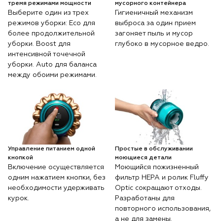
тремя режимами мощности
мусорного контейнера
Выберите один из трех
Гигиеничный механизм
режимов уборки: Eco для
выброса за один прием
более продолжительной
загоняет пыль и мусор
уборки. Boost для
глубоко в мусорное ведро.
интенсивной точечной
уборки. Auto для баланса
между обоими режимами.
Управление питанием одной
Простые в обслуживании
кнопкой
моющиеся детали
Включение осуществляется
Моющийся пожизненный
одним нажатием кнопки, без
фильтр HEPA и ролик Fluffy
необходимости удерживать
Optic сокращают отходы.
курок.
Разработаны для
повторного использования,
а не для замены.