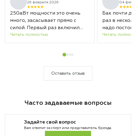
26 февраля 2026
04 февр
250аВт мощности это очень
Бак почти дв
много, засасывает прямо с
раз в несколь
силой. Первый раз включил
надо постоя
Читать полностью
Читать полност
испугался немного. Ковры
чистит как новые
Оставить отзыв
Часто задаваемые вопросы
Задайте свой вопрос
Вам ответит эксперт или представитель бренда.