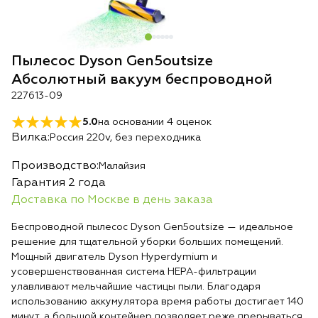
Пылесос Dyson Gen5outsize
Абсолютный вакуум беспроводной
227613-09
5.0
на основании
4
оценок
Вилка:
Россия 220v, без переходника
Производство:
Малайзия
Гарантия 2 года
Доставка по Москве в день заказа
Беспроводной пылесос Dyson Gen5outsize — идеальное
решение для тщательной уборки больших помещений.
Мощный двигатель Dyson Hyperdymium и
усовершенствованная система HEPA-фильтрации
улавливают мельчайшие частицы пыли. Благодаря
использованию аккумулятора время работы достигает 140
минут, а большой контейнер позволяет реже прерываться