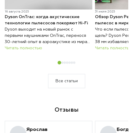
16 августа 2025
31 июля 2025
Dyson OnTrac: когда акустические
Обзор Dyson Penc
технологии пылесосов покоряют Hi-Fi
пылесос в мире
Dyson выходит на новый рынок с
Что если пылесос
первыми наушниками OnTrac, перенося
щель? Dyson Penci
30-летний опыт в аэроакустике из мира
38 мм избавляет 
пылесосов в премиальный звук. Это не
Читать полностью
двигать мебель, 
Читать полностью
просто гаджет — а полное
легкую задачу.
переосмысление идеального аудио, где
инженерная точность сочетается с
музыкальной чистотой.
Все статьи
Отзывы
Ярослав
Богда