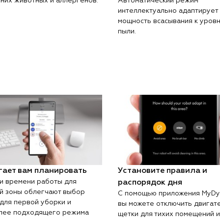
них животных и аллергенов.
Автоматический режим
интеллектуально адаптирует
мощность всасывания к уров
пыли.
гает вам планировать
Установите правила и
и времени работы для
распорядок дня
й зоны облегчают выбор
С помощью приложения MyDy
 для первой уборки и
вы можете отключить двигат
лее подходящего режима
щетки для тихих помещений и