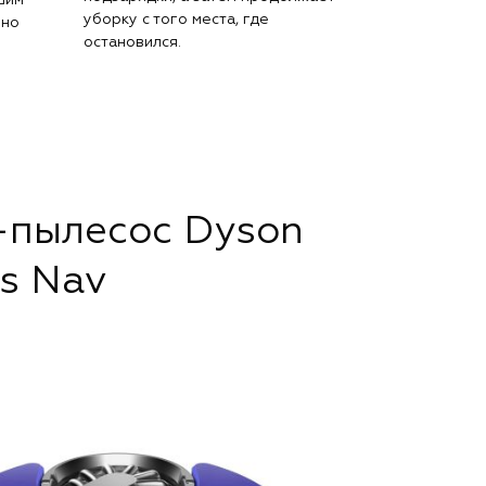
уборку с того места, где
нно
остановился.
-пылесос Dyson
is Nav