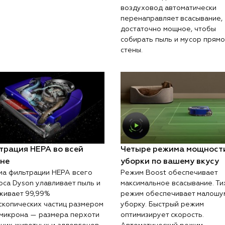
воздуховод автоматически
перенаправляет всасывание,
достаточно мощное, чтобы
собирать пыль и мусор прямо
стены.
трация HEPA во всей
Четыре режима мощност
не
уборки по вашему вкусу
ма фильтрации HEPA всего
Режим Boost обеспечивает
оса Dyson улавливает пыль и
максимальное всасывание. Ти
живает 99,99%
режим обеспечивает малошу
скопических частиц размером
уборку. Быстрый режим
1 микрона — размера перхоти
оптимизирует скорость.