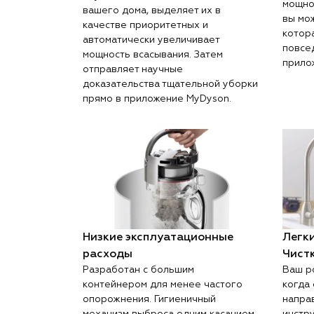
мощно
вашего дома, выделяет их в
вы мо
качестве приоритетных и
котор
автоматически увеличивает
повсе
мощность всасывания. Затем
прило
отправляет научные
доказательства тщательной уборки
прямо в приложение MyDyson.
Низкие эксплуатационные
Легки
расходы
Чистк
Разработан с большим
Ваш р
контейнером для менее частого
когда 
опорожнения. Гигиеничный
напра
механизм выброса одним касанием
инстру