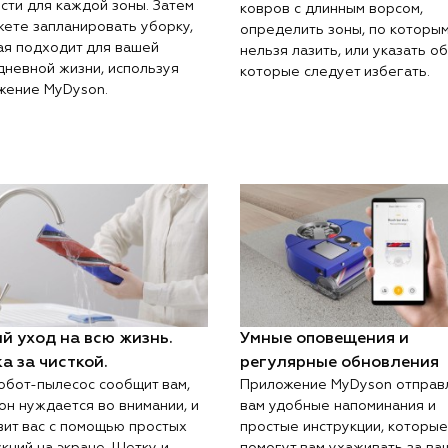
сти для каждой зоны. Затем
ковров с длинным ворсом,
жете запланировать уборку,
определить зоны, по которы
ая подходит для вашей
нельзя лазить, или указать об
дневной жизни, используя
которые следует избегать.
жение MyDyson.
й уход на всю жизнь.
Умные оповещения и
а за чисткой.
регулярные обновления
обот-пылесос сообщит вам,
Приложение MyDyson отправ
он нуждается во внимании, и
вам удобные напоминания и
вит вас с помощью простых
простые инструкции, которые
кций на экране. Щетку и
помогут вам ухаживать за ва