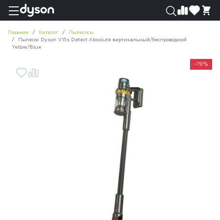
0
0
Главная
Каталог
Пылесосы
Пылесос Dyson V15s Detect Absolute вертикальный/беспроводной
Yellow/Blue
-19%