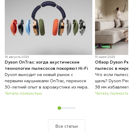
16 августа 2025
31 июля 2025
Dyson OnTrac: когда акустические
Обзор Dyson Penc
технологии пылесосов покоряют Hi-Fi
пылесос в мире
Dyson выходит на новый рынок с
Что если пылесос
первыми наушниками OnTrac, перенося
щель? Dyson Penci
30-летний опыт в аэроакустике из мира
38 мм избавляет 
пылесосов в премиальный звук. Это не
Читать полностью
двигать мебель, 
Читать полностью
просто гаджет — а полное
легкую задачу.
переосмысление идеального аудио, где
инженерная точность сочетается с
музыкальной чистотой.
Все статьи