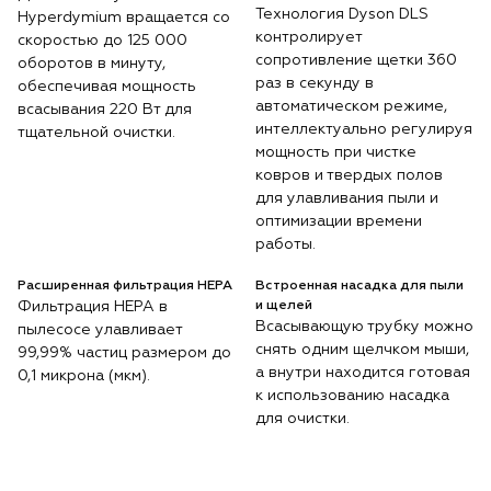
Технология Dyson DLS
Hyperdymium вращается со
контролирует
скоростью до 125 000
сопротивление щетки 360
оборотов в минуту,
раз в секунду в
обеспечивая мощность
автоматическом режиме,
всасывания 220 Вт для
интеллектуально регулируя
тщательной очистки.
мощность при чистке
ковров и твердых полов
для улавливания пыли и
оптимизации времени
работы.
Расширенная фильтрация HEPA
Встроенная насадка для пыли
Фильтрация HEPA в
и щелей
Всасывающую трубку можно
пылесосе улавливает
снять одним щелчком мыши,
99,99% частиц размером до
а внутри находится готовая
0,1 микрона (мкм).
к использованию насадка
для очистки.