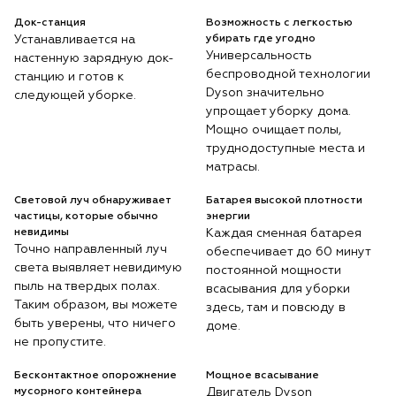
Док-станция
Возможность с легкостью
Устанавливается на
убирать где угодно
Универсальность
настенную зарядную док-
беспроводной технологии
станцию ​​и готов к
Dyson значительно
следующей уборке.
упрощает уборку дома.
Мощно очищает полы,
труднодоступные места и
матрасы.
Световой луч обнаруживает
Батарея высокой плотности
частицы, которые обычно
энергии
невидимы
Каждая сменная батарея
Точно направленный луч
обеспечивает до 60 минут
света выявляет невидимую
постоянной мощности
пыль на твердых полах.
всасывания для уборки
Таким образом, вы можете
здесь, там и повсюду в
быть уверены, что ничего
доме.
не пропустите.
Бесконтактное опорожнение
Мощное всасывание
мусорного контейнера
Двигатель Dyson