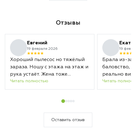
Отзывы
Евгений
Екате
19 февраля 2026
19 февра
Хороший пылесос но тяжёлый
Брала из-за 
зараза. Ношу с этажа на этаж и
баловство, а
рука устаёт. Жена тоже
реально видн
Читать полностью
Читать полност
жалуется
на полу. Теп
чем планиров
Оставить отзыв