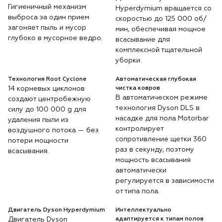
Гигиеничный механизм
Hyperdymium вращается со
выброса за один прием
скоростью до 125 000 об/
загоняет пыль и мусор
мин, обеспечивая мощное
глубоко в мусорное ведро.
всасывание для
комплексной тщательной
уборки.
Технология Root Cyclone
Автоматическая глубокая
14 корневых циклонов
чистка ковров
В автоматическом режиме
создают центробежную
технология Dyson DLS в
силу до 100 000 g для
насадке для пола Motorbar
удаления пыли из
контролирует
воздушного потока — без
сопротивление щетки 360
потери мощности
раз в секунду, поэтому
всасывания.
мощность всасывания
автоматически
регулируется в зависимости
от типа пола.
Двигатель Dyson Hyperdymium
Интеллектуально
Двигатель Dyson
адаптируется к типам полов