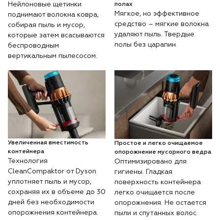
Нейлоновые щетинки
полах
Мягкое, но эффективное
поднимают волокна ковра,
средство – мягкие волокна
собирая пыль и мусор,
удаляют пыль. Твердые
которые затем всасываются
полы без царапин.
беспроводным
вертикальным пылесосом.
Увеличенная вместимость
Простое и легко очищаемое
контейнера
опорожнение мусорного ведра
Технология
Оптимизировано для
CleanCompaktor от Dyson
гигиены. Гладкая
уплотняет пыль и мусор,
поверхность контейнера
сохраняя их в объеме до 30
легко очищается после
дней без необходимости
опорожнения. Не остается
опорожнения контейнера.
пыли и спутанных волос.