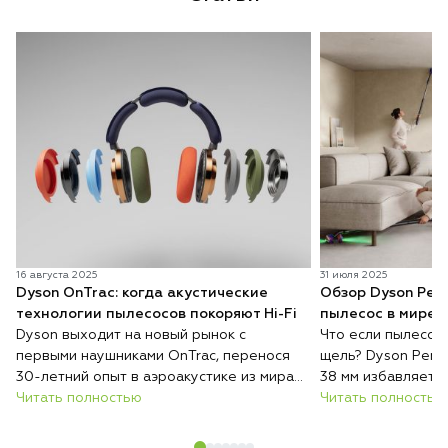
16 августа 2025
31 июля 2025
Dyson OnTrac: когда акустические
Обзор Dyson Penc
технологии пылесосов покоряют Hi-Fi
пылесос в мире
Dyson выходит на новый рынок с
Что если пылесос
первыми наушниками OnTrac, перенося
щель? Dyson Penci
30-летний опыт в аэроакустике из мира
38 мм избавляет 
пылесосов в премиальный звук. Это не
Читать полностью
двигать мебель, 
Читать полностью
просто гаджет — а полное
легкую задачу.
переосмысление идеального аудио, где