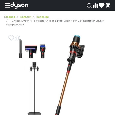
0
0
Главная
Каталог
Пылесосы
Пылесос Dyson V16 Piston Animal с функцией Floor Dok вертикальный/
беспроводной