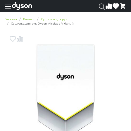
0
0
Главная
Каталог
Сушилки для рук
Сушилка для рук Dyson Airblade V белый