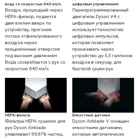
воду со скоростью 640 км/ч.
цифровым управлением
Воздух, прошедший через
Перепрограммированный
HEPA-фильтр, подается
двигатель Dyson V4 с
двигателем вверх по
цифровым управлением
устройству, прогоняя
использует технологию
потоки отфильтрованного
цифровых импульсов,
воздуха через
которая позволяет
прецизионные отверстия
прокачивать через
под высоким давлением.
устройство до 5,3 галлонов
Вода соскребается с рук со
воздуха в секунду для
скоростью 640 км/ч.
быстрой сушки рук.
НЕРА-фильтр
Емкостные датчики
Фильтры HEPA сушилок для
Dyson Airblade V оснащен
рук Dyson Airblade
емкостными датчиками,
улавливают 99,97% частиц,
которые автоматически