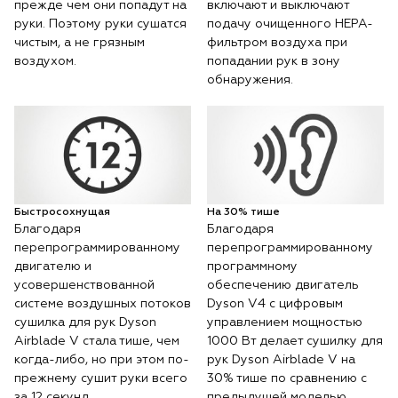
прежде чем они попадут на
включают и выключают
руки. Поэтому руки сушатся
подачу очищенного HEPA-
чистым, а не грязным
фильтром воздуха при
воздухом.
попадании рук в зону
обнаружения.
Быстросохнущая
На 30% тише
Благодаря
Благодаря
перепрограммированному
перепрограммированному
двигателю и
программному
усовершенствованной
обеспечению двигатель
системе воздушных потоков
Dyson V4 с цифровым
сушилка для рук Dyson
управлением мощностью
Airblade V стала тише, чем
1000 Вт делает сушилку для
когда-либо, но при этом по-
рук Dyson Airblade V на
прежнему сушит руки всего
30% тише по сравнению с
за 12 секунд.
предыдущей моделью.