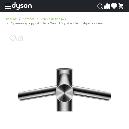
0
0
Главная
Каталог
Сушилки для рук
Сушилка для рук Airblade Wash+Dry short hand dryer никель