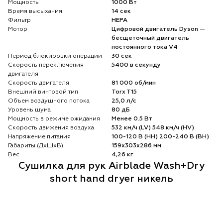
Мощность
1000 Вт
Время высыхания
14 сек
Фильтр
HEPA
Мотор
Цифровой двигатель Dyson —
бесщеточный двигатель
постоянного тока V4
Период блокировки операции
30 сек
Скорость переключения
5400 в секунду
двигателя
Скорость двигателя
81 000 об/мин
Внешний винтовой тип
Torx T15
Объем воздушного потока
25,0 л/с
Уровень шума
80 дБ
Мощность в режиме ожидания
Менее 0.5 Вт
Скорость движения воздуха
532 км/ч (LV) 548 км/ч (HV)
Напряжение питания
100-120 В (НН) 200-240 В (ВН)
Габариты (ДхШхВ)
159x303x286 мм
Вес
4,26 кг
Сушилка для рук Airblade Wash+Dry
short hand dryer никель