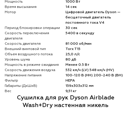
Мощность
1000 Вт
Время высыхания
14 сек
Мотор
Цифровой двигатель Dyson —
бесщеточный двигатель
постоянного тока V4
Период блокировки операции
30 сек
Скорость переключения
5400 в секунду
двигателя
Скорость двигателя
81 000 об/мин
Внешний винтовой тип
Torx T15
Объем воздушного потока
25,0 л/с
Уровень шума
80 дБ
Мощность в режиме ожидания
Менее 0.5 Вт
Скорость движения воздуха
532 км/ч (LV) 548 км/ч (HV)
Напряжение питания
100-120 В (НН) 200-240 В (ВН)
Фильтр
HEPA
Габариты (ДхШхВ)
159х303х312 мм
Вес
9,51 кг
Сушилка для рук Dyson Airblade
Wash+Dry настенная никель