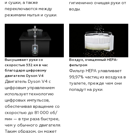
и сушки, а также
гигиенично очищая руки от
переключаются между
воды.
режимами мытья и сушки.
Высушивает руки со
Воздух, очищенный HEPA-
скоростью 532 км в час
фильтром
благодаря цифровому
Фильтр HEPA улавливает
двигателю Dyson V4
99,97% частиц из воздуха в
Двигатель Dyson V4 с
туалете, прежде чем они
цифровым управлением
попадут на руки.
использует технологию
цифровых импульсов,
обеспечивая вращение со
скоростью до 81 000 об/
мин — в три раза быстрее,
чем у обычного двигателя.
Таким образом, он может