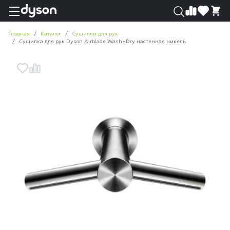
0
0
Главная
Каталог
Сушилки для рук
Сушилка для рук Dyson Airblade Wash+Dry настенная никель