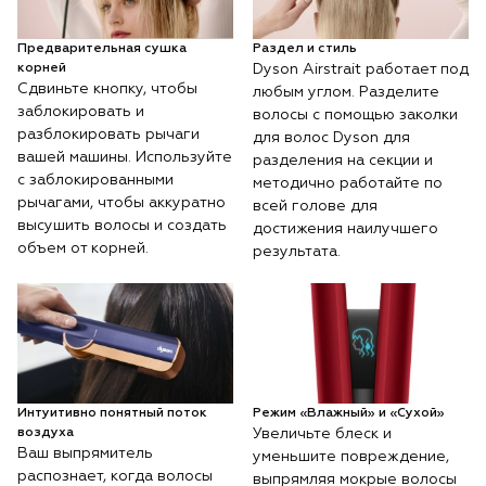
Предварительная сушка
Раздел и стиль
корней
Dyson Airstrait работает под
Сдвиньте кнопку, чтобы
любым углом. Разделите
заблокировать и
волосы с помощью заколки
разблокировать рычаги
для волос Dyson для
вашей машины. Используйте
разделения на секции и
с заблокированными
методично работайте по
рычагами, чтобы аккуратно
всей голове для
высушить волосы и создать
достижения наилучшего
объем от корней.
результата.
Интуитивно понятный поток
Режим «Влажный» и «Сухой»
воздуха
Увеличьте блеск и
Ваш выпрямитель
уменьшите повреждение,
распознает, когда волосы
выпрямляя мокрые волосы