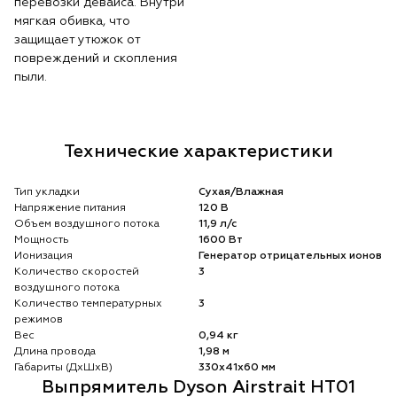
перевозки девайса. Внутри
мягкая обивка, что
защищает утюжок от
повреждений и скопления
пыли.
Технические характеристики
Тип укладки
Сухая/Влажная
Напряжение питания
120 В
Объем воздушного потока
11,9 л/с
Мощность
1600 Вт
Ионизация
Генератор отрицательных ионов
Количество скоростей
3
воздушного потока
Количество температурных
3
режимов
Вес
0,94 кг
Длина провода
1,98 м
Габариты (ДхШхВ)
330х41х60 мм
Выпрямитель Dyson Airstrait HT01