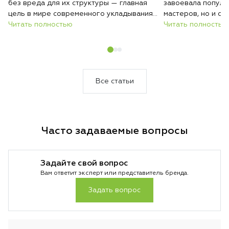
без вреда для их структуры — главная
завоевала популя
цель в мире современного укладывания.
мастеров, но и ср
Dyson представляет два уникальных
Читать полностью
создавать стильн
Читать полностью
подхода к выпрямлению: классический
самостоятельно. В
утюжок Corrale с инновационными
многофункциональ
гибкими пластинами и Airstrait —
два ведущих устр
устройство, которое выпрямляет волосы
разработано для 
с помощью воздушного потока. Давайте
выясним, какой из
Все статьи
разберёмся, какая из этих технологий
выбором именно д
лучше впишется в ваш уход за волосами
Часто задаваемые вопросы
Задайте свой вопрос
Вам ответит эксперт или представитель бренда.
Задать вопрос