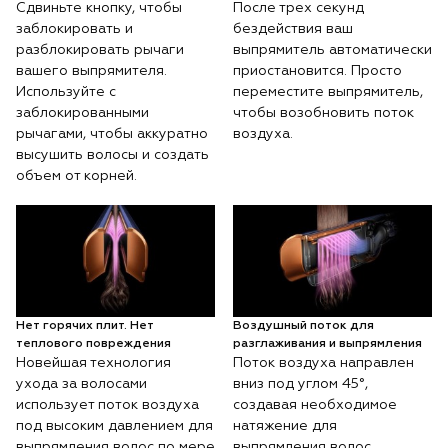
Сдвиньте кнопку, чтобы
После трех секунд
заблокировать и
бездействия ваш
разблокировать рычаги
выпрямитель автоматически
вашего выпрямителя.
приостановится. Просто
Используйте с
переместите выпрямитель,
заблокированными
чтобы возобновить поток
рычагами, чтобы аккуратно
воздуха.
высушить волосы и создать
объем от корней.
Нет горячих плит. Нет
Воздушный поток для
теплового повреждения
разглаживания и выпрямления
Новейшая технология
Поток воздуха направлен
ухода за волосами
вниз под углом 45°,
использует поток воздуха
создавая необходимое
под высоким давлением для
натяжение для
выпрямления волос по мере
выпрямления волос,