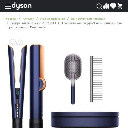
0
0
Главная
Каталог
Уход за волосами
Выпрямители Airstrait
Выпрямитель Dyson Airstrait HT01 Берлинская лазурь/Насыщенная медь
с расческами + Бокс чехол