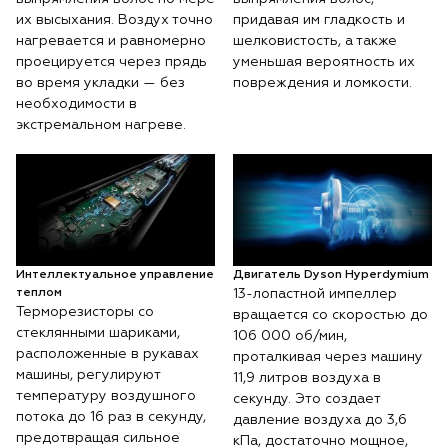
их высыхания. Воздух точно
придавая им гладкость и
нагревается и равномерно
шелковистость, а также
проецируется через прядь
уменьшая вероятность их
во время укладки — без
повреждения и ломкости.
необходимости в
экстремальном нагреве.
Интеллектуальное управление
Двигатель Dyson Hyperdymium
теплом
13-лопастной импеллер
Терморезисторы со
вращается со скоростью до
стеклянными шариками,
106 000 об/мин,
расположенные в рукавах
проталкивая через машину
машины, регулируют
11,9 литров воздуха в
температуру воздушного
секунду. Это создает
потока до 16 раз в секунду,
давление воздуха до 3,6
предотвращая сильное
кПа, достаточно мощное,