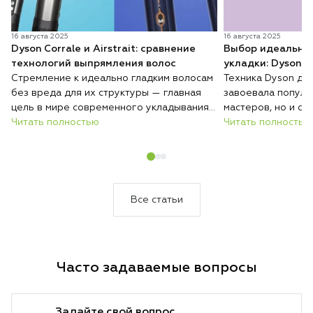
16 августа 2025
16 августа 2025
Dyson Corrale и Airstrait: сравнение
Выбор идеальног
технологий выпрямления волос
укладки: Dyson Ai
Стремление к идеально гладким волосам
Техника Dyson для
без вреда для их структуры — главная
завоевала популя
цель в мире современного укладывания.
мастеров, но и ср
Dyson представляет два уникальных
Читать полностью
создавать стильн
Читать полностью
подхода к выпрямлению: классический
самостоятельно. В
утюжок Corrale с инновационными
многофункциональ
гибкими пластинами и Airstrait —
два ведущих устр
устройство, которое выпрямляет волосы
разработано для 
с помощью воздушного потока. Давайте
выясним, какой из
Все статьи
разберёмся, какая из этих технологий
выбором именно д
лучше впишется в ваш уход за волосами
Часто задаваемые вопросы
Задайте свой вопрос