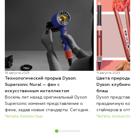
16 августа 2025
11 августа 2025
Технологический прорыв Dyson:
Цвета природы в
Supersonic Nural — фен с
Dyson: клубничн
искусственным интеллектом
блаш
Восемь лет назад оригинальный Dyson
Dyson представил
Supersonic изменил представление о
праздничную колл
фене, задав новые стандарты. Сегодня
стайлеров в отте
компания выводит любовь к инновациям
Читать полностью
бронз» и «розовы
Читать полностью
на новый уровень, представляя
натуральные пигм
Supersonic Nural — первый в мире фен,
сочетаются с пер