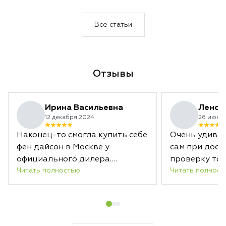
оснащенный искусственным интеллектом.
Эта серия идеаль
Это не просто обновление, а
подарка, подчерки
совершенно иной взгляд на уход за
праздничном стил
Все статьи
волосами и кожей головы.
Отзывы
Ирина Васильевна
Леноч
12 декабря 2024
26 июня 
Наконец-то смогла купить себе
Очень удивил
фен дайсон в Москве у
сам при дост
официального дилера.
проверку тов
Читать полностью
Читать полност
Оформила заказ, курьер мне
большое - я д
его доставил через 1 час. Очень
что это нужн
оперативно, рекомендую.
убедиться в 
товара. клас