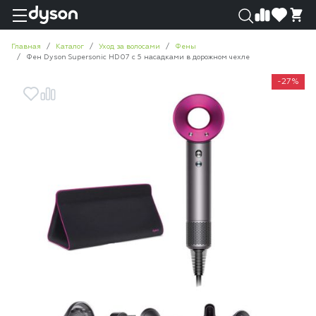
0
0
Главная
Каталог
Уход за волосами
Фены
Фен Dyson Supersonic HD07 с 5 насадками в дорожном чехле
-27%