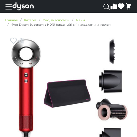
0
0
Главная
Каталог
Уход за волосами
Фены
Фен Dyson Supersonic HD15 (красный) с 4 насадками и чехлом