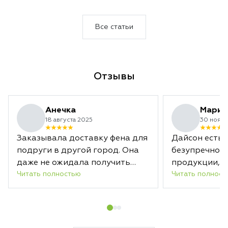
оснащенный искусственным интеллектом.
Эта серия идеаль
Это не просто обновление, а
подарка, подчерки
совершенно иной взгляд на уход за
праздничном стил
Все статьи
волосами и кожей головы.
Отзывы
Анечка
Мария
18 августа 2025
30 нояб
Заказывала доставку фена для
Дайсон есть 
подруги в другой город. Она
безупречное 
даже не ожидала получить
продукции, п
Читать полностью
Читать полност
такой подарок. Спасибо
использовани
огромное службе доставки, все
сотрудники 
привезли вовремя, были
компетентны
вежливы.