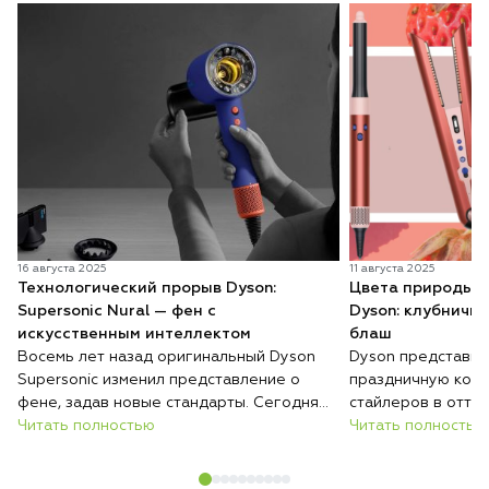
16 августа 2025
11 августа 2025
Технологический прорыв Dyson:
Цвета природы в
Supersonic Nural — фен с
Dyson: клубничн
искусственным интеллектом
блаш
Восемь лет назад оригинальный Dyson
Dyson представил
Supersonic изменил представление о
праздничную колл
фене, задав новые стандарты. Сегодня
стайлеров в отте
компания выводит любовь к инновациям
Читать полностью
бронз» и «розовы
Читать полностью
на новый уровень, представляя
натуральные пигм
Supersonic Nural — первый в мире фен,
сочетаются с пер